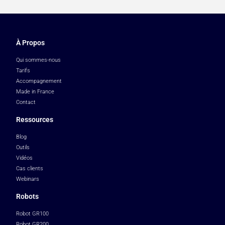
À Propos
Qui sommes-nous
Tarifs
Accompagnement
Made in France
Contact
Ressources
Blog
Outils
Vidéos
Cas clients
Webinars
Robots
Robot GR100
Robot GR200