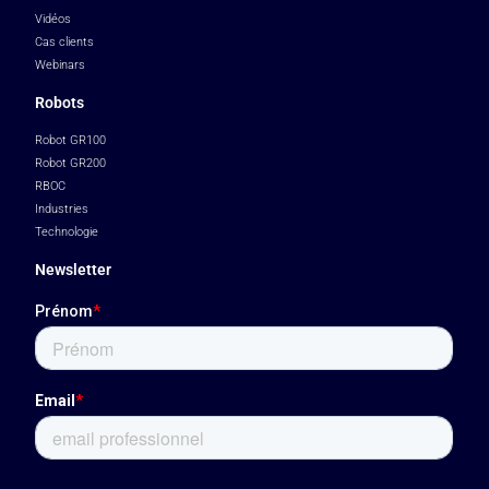
Vidéos
Cas clients
Webinars
Robots
Robot GR100
Robot GR200
RBOC
Industries
Technologie
Newsletter